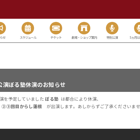
らせ
スケジュール
チケット
劇場・ショップ案内
特別公演
5ヵ月
本公演ぼる塾休演のお知らせ
に出演を予定していました
ぼる塾
は都合により休演、
 ②③回目からし蓮根
が出演します。あしからずご了承くださいま