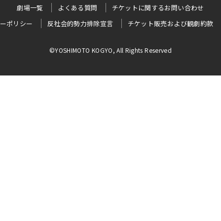
劇場一覧
よくある質問
チケットに関するお問い合わせ
ーポリシー
反社会的勢力排除宣言
チケット販売および観劇約款
©YOSHIMOTO KOGYO, All Rights Reserved