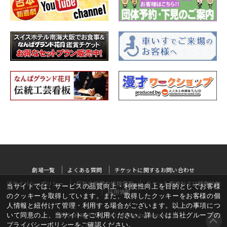
劇場一覧
よくある質問
チケットに関するお問い合わせ
プライバシーポリシー
反社会的勢力排除宣言
チケット販売および観劇約款
当サイトでは、サービスの品質向上・利便性向上を目的としてお客様
採用情報
のクッキーを取得しています。また、取得したクッキーをお客様の個
人情報と紐付けて管理・利用する場合がございます。以上の事項につ
いて同意の上、当サイトをご利用ください。詳しくは当社グループの
©YOSHIMOTO KOGYO, All Rights Reserved
プライバシーポリシー
をご確認ください。