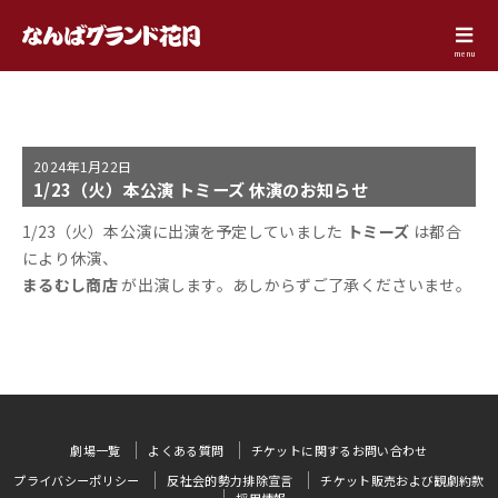
menu
2024年
1月22日
1/23（火）本公演 トミーズ 休演のお知らせ
1/23（火）本公演に出演を予定していました
トミーズ
は都合
により休演、
まるむし商店
が出演します。あしからずご了承くださいませ。
劇場一覧
よくある質問
チケットに関するお問い合わせ
プライバシーポリシー
反社会的勢力排除宣言
チケット販売および観劇約款