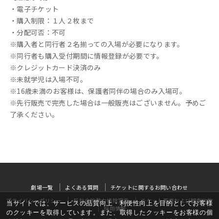
・電子チケット
・購入制限：１人２枚まで
・分配可否：不可
※購入者と同行者２名揃っての入場が必要になります。
※同行者も購入受付期間に情報登録が必要です。
※クレジットカード決済のみ
※未就学児は入場不可。
※16歳未満のお客様は、保護者同伴の場合のみ入場可。
※先行販売で完売した場合は一般販売はございません。予めご
了承ください。
劇場一覧
よくある質問
チケットに関するお問い合わせ
プライバシーポリシー
反社会的勢力排除宣言
チケット販売および観劇約款
当サイトでは、サービスの品質向上・利便性向上を目的としてお客様
採用情報
のクッキーを取得しています。また、取得したクッキーをお客様の個