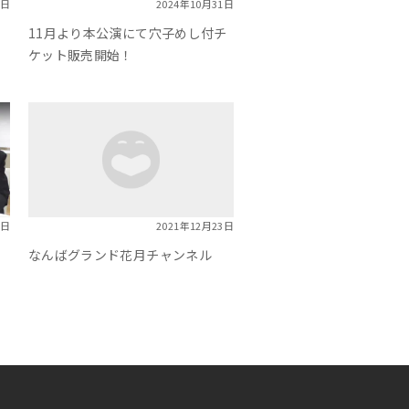
4日
2024年
10月31日
11月より本公演にて穴子めし付チ
ケット販売開始！
4日
2021年
12月23日
の
なんばグランド花月チャンネル