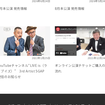
2026年
6月24日
2026年
5月2
9月本公演 発売情報
8月本公演 発売情報
2022年
1月25日
2021年
12月2
ouTubeチャンネル“LIVE is（ラ
オンライン公演チケットご購入
ブイズ）” 3rd Artist 5GAP
流れ
配信のお知らせ